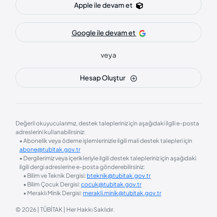
Apple ile devam et
Google ile devam et
veya
Hesap Oluştur
Değerli okuyucularımız, destek talepleriniz için aşağıdaki ilgili e-posta
adreslerini kullanabilirsiniz:
• Abonelik veya ödeme işlemlerinizle ilgili mali destek talepleri için
abone@tubitak.gov.tr
• Dergilerimiz veya içerikleriyle ilgili destek talepleriniz için aşağıdaki
ilgili dergi adreslerine e-posta gönderebilirsiniz:
• Bilim ve Teknik Dergisi:
bteknik@tubitak.gov.tr
• Bilim Çocuk Dergisi:
cocuk@tubitak.gov.tr
• Meraklı Minik Dergisi:
merakli.minik@tubitak.gov.tr
© 2026 | TÜBİTAK | Her Hakkı Saklıdır.